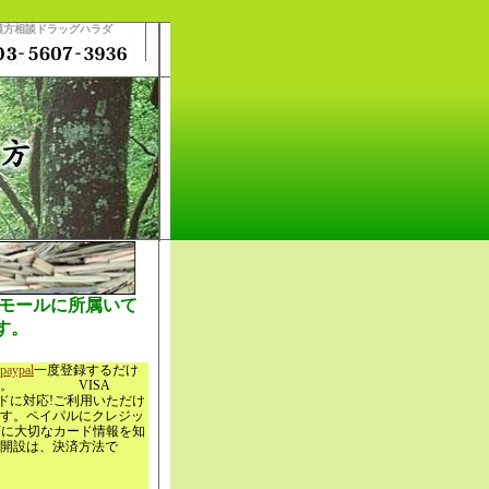
 漢方相談ドラッグハラダ
ングモールに所属いて
す。
paypal
一度登録するだけ
心です。 VISA
トカードに対応!ご利用いただけ
す。ペイパルにクレジッ
店に大切なカード情報を知
開設は、決済方法で