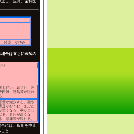
中止し、医師、歯科医
状
疹・発赤、かゆみ
の場合は直ちに医師の
症状
咳を伴い、息切れ、呼
吸困難、発熱等が現れ
る。
尿量が減少する、顔や
手足がむくむ、まぶた
が重くなる、手がこわ
ばる、血圧が高くな
る、頭痛等が現れる。
場合には、服用を中止
こと.