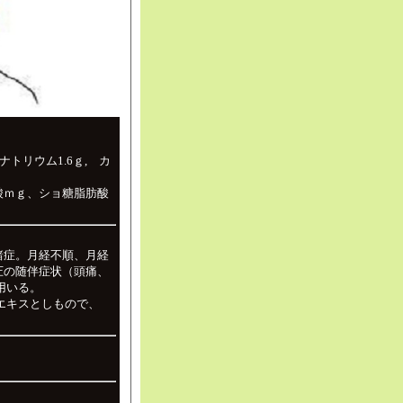
酸ナトリウム1.6ｇ, カ
酸ｍｇ、ショ糖脂肪酸
諸症。月経不順、月経
圧の随伴症状（頭痛、
用いる。
エキスとしもので、