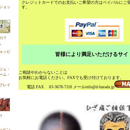
クレジットカードでのお支払いご希望の方はペイパルにご
ショッ
す。
の？
?
ョッピ
皆様により満足いただけるサイトを
ジェ・
ご相談やわからないことは
ーム・
お気軽にお電話ください。FAXでも受け付けております。
フレイ
電話 FAX 03-3678-7110 メールinfo@d-harada.jp
JPS-33 桃核承気湯（とうかくじょうきとう）
？
ッピン