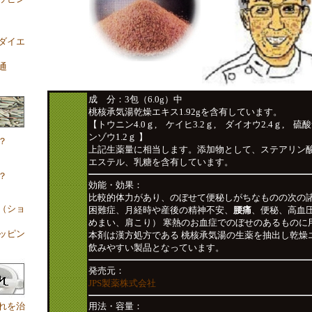
ダイエ
通
成 分：3包（6.0g）中
桃核承気湯乾燥エキス1.92gを含有しています。
【トウニン4.0ｇ, ケイヒ3.2ｇ, ダイオウ2.4ｇ, 硫
ンゾウ1.2ｇ 】
？
上記生薬量に相当します。添加物として、ステアリン
エステル、乳糖を含有しています。
？
効能・効果：
比較的体力があり、のぼせて便秘しがちなものの次の
（ショ
困難症、月経時や産後の精神不安、
腰痛
、便秘、高血
めまい、肩こり） 寒熱のお血症でのぼせのあるものに
ッピン
本剤は漢方処方である 桃核承気湯の生薬を抽出し乾燥
飲みやすい製品となっています。
発売元：
JPS製薬株式会社
れを治
用法・容量：