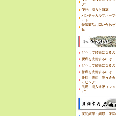
グ）
便秘に漢方と新薬
パンチャカルマハーブ
ット
特選商品お問い合わせ
販
どうして腰痛になるの
腰痛を改善するには?
どうして膝痛になるの
膝痛を改善するには?
腰痛・膝痛 漢方通販
ッピング）
風邪 漢方通販（ショ
グ）
夜間頻尿・頻尿・尿漏