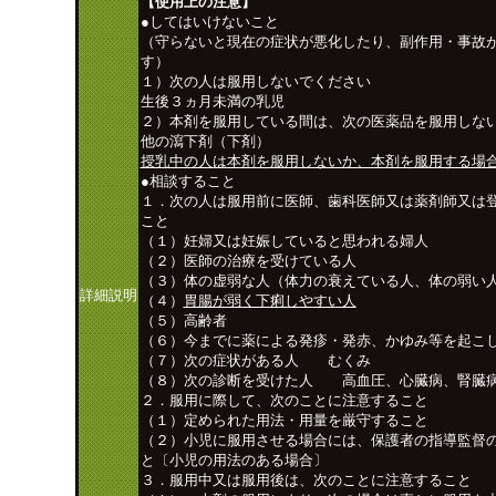
【使用上の注意】
●してはいけないこと
（守らないと現在の症状が悪化したり、副作用・事故
す）
１）次の人は服用しないでください
生後３ヵ月未満の乳児
２）本剤を服用している間は、次の医薬品を服用しな
他の瀉下剤（下剤）
授乳中の人は本剤を服用しないか、本剤を服用する場
●相談すること
１．次の人は服用前に医師、歯科医師又は薬剤師又は
こと
（１）妊婦又は妊娠していると思われる婦人
（２）医師の治療を受けている人
（３）体の虚弱な人（体力の衰えている人、体の弱い
詳細説明
（４）
胃腸が弱く下痢しやすい人
（５）高齢者
（６）今までに薬による発疹・発赤、かゆみ等を起こ
（７）次の症状がある人 むくみ
（８）次の診断を受けた人 高血圧、心臓病、腎臓
２．服用に際して、次のことに注意すること
（１）定められた用法・用量を厳守すること
（２）小児に服用させる場合には、保護者の指導監督
と〔小児の用法のある場合〕
３．服用中又は服用後は、次のことに注意すること