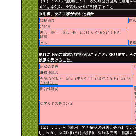
（１）：本剤の服用により、次の場合は直ちに服用を
師又は薬剤師、登録販売者に相談すること
服用後、次の症状が現れた場合
関係部位
症
消化器
悪心・嘔吐・食欲不振、はげしい腹痛を伴う下痢、
腹痛
皮ふ
発
まれに下記の重篤な症状が起こることがあります。そ
診療を受けること。
症状の名称
肝機能障害
全身のだるさ、黄疸（皮ふや白目が黄色くなる）等があ
らわれる。
間質性肺炎
偽アルドステロン症
（２）：１ヵ月位服用しても症状の改善がみられない
し、医師、歯科医師又は薬剤師、登録販売者に相談する