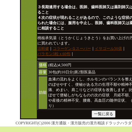
３長期連用する場合は、医師、歯科医師又は薬剤師又
ること
４次の症状が現れることがあるので、このような症状
られた場合には、服用を中止し、医師、歯科医師又は
に相談すること
桃核承気湯（とうかくじょうきとう）をお買い上げの
に買われています。
活靭健
｜
コラーゲンＧスーパー
｜
イサゴール50億
｜
バラモン3粒ｘ60包
｜
価格
(税込)4,500円
容量
30包(約10日分)第2類医薬品
血液の流れをよくし、ホルモンのバランスを整
のぼせやすく、便秘がある方の生理不順や精神
痛、めまい、肩こりなどの症状を改善します。
効能
ぼせて便秘しがちなものの次の症状 月経不順
や産後の精神不安、腰痛、高血圧の随伴症状、
り）
COPYRIGHT(C)2006 漢方通販・漢方販売の漢方相談ドラックハラダ ALL