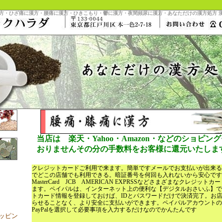
方・ひざ痛に漢方・腰痛に漢方・ひきこもり・鬱に漢方・夜間頻尿に漢方・あなただけの漢方処方
当店は 楽天・Yahoo・Amazon・などのショピ
おりませんその分の手数料をお客様に還元いたしま
クレジットカードご利用で来ます。簡単ですメールでお支払いが出来る
でどこの店舗でも利用できる。暗証番号を何回も入れないから安
MasterCard JCB AMERICAN EXPRSSなどさまざまなクレジッ
ます。ペイパルは、インターネット上の便利な【デジタルおさいふ】で
トカード情報を登録しておけば、IDとパスワードだけで決済完了。お
らせることなく、より安全に支払いができます。ペイパルアカウントの
PayPalを選択して必要事項を入力するだけなのでかんたんです
ッピン