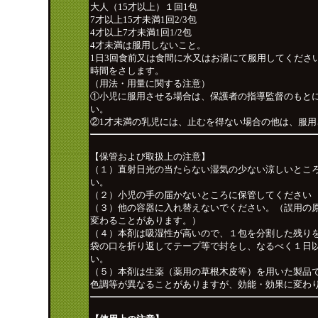
大人（15才以上）１回1包
7才以上15才未満1回2/3包
4才以上7才未満1回1/2包
4才未満は服用しないこと。
1日3回食前又は食間に水又はお湯にて服用してください
時間をさします。
（用法・用量に関する注意）
①小児に服用させる場合は、保護者の指導監督のもと
い。
②1才未満の乳児には、止むを得ない場合の他は、服用
【保管および取扱上の注意】
（１）直射日光の当たらない湿気の少ない涼しいとこ
い。
（２）小児の手の届かないところに保管してください
（３）他の容器に入れ替えないでください。（誤用の
変わることがあります。）
（４）本剤は吸湿性が高いので、１包を分割した残り
袋の口を折り返してテープ等で封をし、なるべく１日
い。
（５）本剤は生薬（薬用の草根木皮等）を用いた製品
色調等が異なることがありますが、効能・効果に変わ