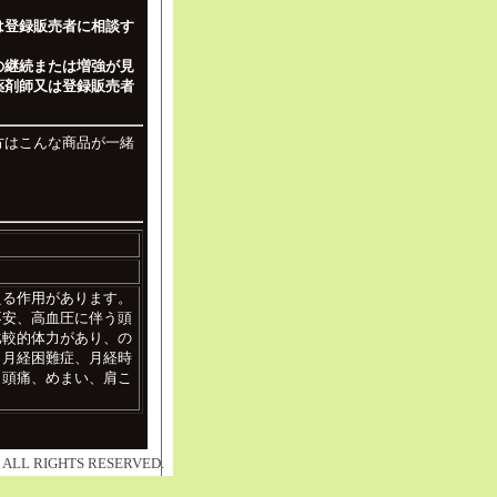
は登録販売者に相談す
の継続または増強が見
薬剤師又は登録販売者
方はこんな商品が一緒
える作用があります。
不安、高血圧に伴う頭
比較的体力があり、の
、月経困難症、月経時
（頭痛、めまい、肩こ
 RIGHTS RESERVED.