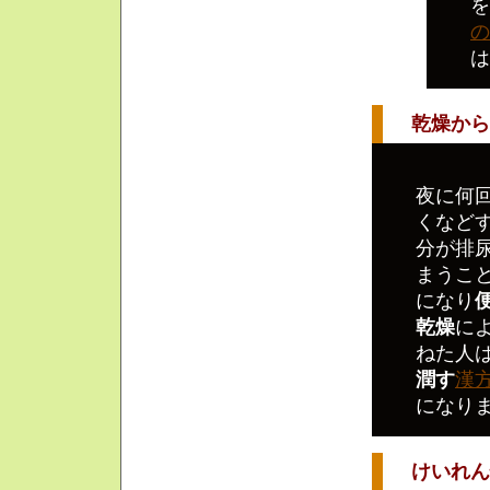
を
の
は
乾燥からく
夜に何
くなど
分が排
まうこ
になり
乾燥
に
ねた人
潤す
漢
になり
けいれん