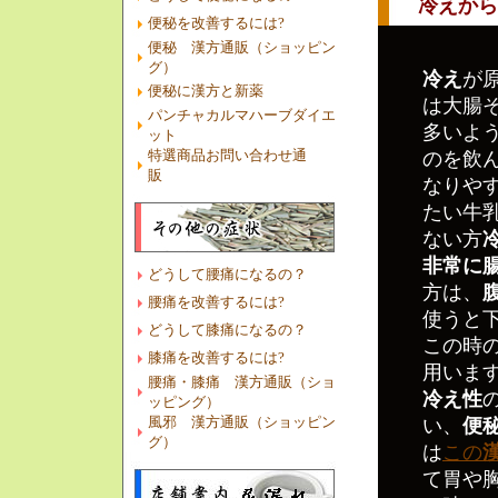
冷えからく
便秘を改善するには?
便秘 漢方通販（ショッピン
グ）
冷え
が
便秘に漢方と新薬
は大腸
パンチャカルマハーブダイエ
多いよ
ット
特選商品お問い合わせ通
のを飲
販
なりや
たい牛
ない方
非常に
どうして腰痛になるの？
方は、
腰痛を改善するには?
使うと
どうして膝痛になるの？
この時
膝痛を改善するには?
用いま
腰痛・膝痛 漢方通販（ショ
冷え性
ッピング）
風邪 漢方通販（ショッピン
い、
便
グ）
は
この
て胃や