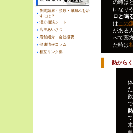
の時は
になり
夜間頻尿・頻尿・尿漏れを治
ロと鳴
すには？
漢方相談シート
は
この
店主あいさつ
がある
店舗紹介 会社概要
べて薬
た時は
健康情報コラム
相互リンク集
熱からくる
体
た
飲
で
熱
て
来
血