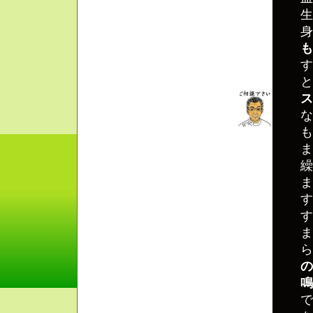
生
身
も
す
と
ス
な
も
ま
繰
ま
す
す
ま
ら
の
鳴
で