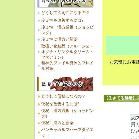
どうして冷え性になるの？
冷え性を改善するには?
冷え性 漢方通販（ショッピ
ング）
冷え性に漢方と新薬
取扱い化粧品（アルージェ・
オゾナ・リンクルクリーム・
フタアミン）
お気軽にお電話
精神的フレイル身体的フレイ
ル対策
電話
どうして便秘になるの？
【生きてる酵母】
便秘を改善するには?
便秘 漢方通販（ショッピン
グ）
便秘に漢方と新薬
パンチャカルマハーブダイエ
ット