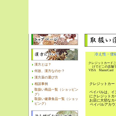
冷え性・便
クレジットカード
漢方とは？
けでどこの店
VISA MasterC
何故、漢方なのか？
漢方薬の選び方
相談事例
クレジットカー
取扱い商品一覧（ショッピン
ペイパルは、イ
グ）
にクレジットカ
取扱い健康食品一覧（ショッ
お店に大切なカ
ピング）
ペイパルアカウ