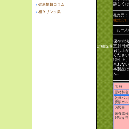
詳しく
健康情報コラム
相互リンク集
発売元：
株式会社
お一人様
保存方
直射日光
詳細説明
召し上が
くださ
特性上
合わな
本製品
ん。
名 称
原材料名
乾燥パン
炭酸カル
内容量
栄養成分
1包3ｇ