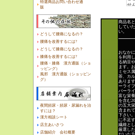
特選商品お問い合わせ通
販
商品名
してい
い。
どうして腰痛になるの？
腰痛を改善するには?
どうして膝痛になるの？
おなかに
膝痛を改善するには?
を利用
る納豆
腰痛・膝痛 漢方通販（ショ
ます。お
ッピング）
ミセス
風邪 漢方通販（ショッピン
茶、カ
グ）
ありま
ーライフ
パーライ
富な栄
を含む2
の五大
夜間頻尿・頻尿・尿漏れを治
含まれ
すには？
下さい
漢方相談シート
に不足
繊維と
店主あいさつ
厳選し
店舗紹介 会社概要
だいた