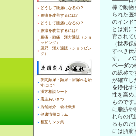
―――日
棒で動物
どうして腰痛になるの？
られた医
腰痛を改善するには?
のインド
どうして膝痛になるの？
とは別に
膝痛を改善するには?
育されて
腰痛・膝痛 漢方通販（ショ
ッピング）
（世界保
風邪 漢方通販（ショッピン
すべき伝
グ）
す。
パ
ベーダ
の
の総称で
が確立し
夜間頻尿・頻尿・尿漏れを治
すには？
を浄化
す
漢方相談シート
性を高め
店主あいさつ
ものです
店舗紹介 会社概要
に脂肪や
健康情報コラム
れらの代
相互リンク集
るものだ
には脂肪