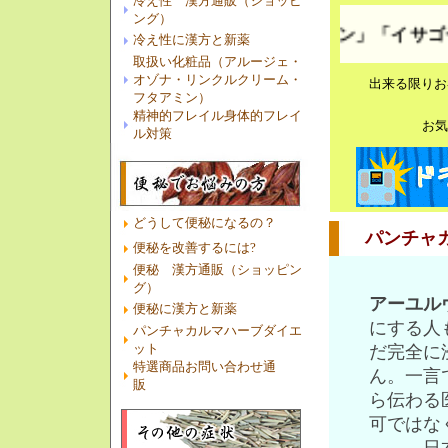
冷え性 漢方通販（ショッピ
ング）
「バラモン」「イサゴール5
冷え性に漢方と新薬
取扱い化粧品（アルージェ・
オゾナ・リンクルクリーム・
出来る限りお
フタアミン）
精神的フレイル身体的フレイ
お気
ル対策
どうして便秘になるの？
パンチャカル
便秘を改善するには?
便秘 漢方通販（ショッピン
グ）
アーユル
便秘に漢方と新薬
にする人
パンチャカルマハーブダイエ
ット
だ完全に
特選商品お問い合わせ通
ん。一言
販
ら伝わる
可ではな