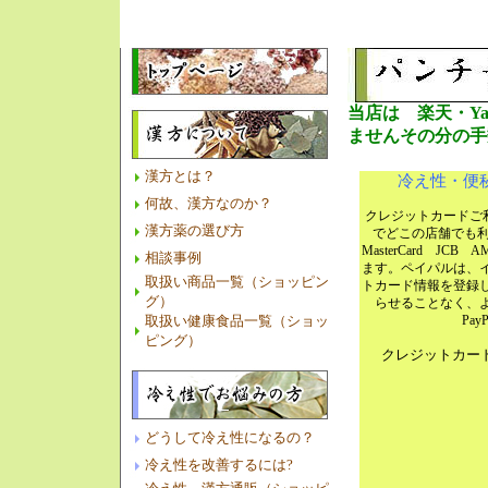
当店は 楽天・Ya
ませんその分の手
漢方とは？
冷え性・便
何故、漢方なのか？
クレジットカードご
漢方薬の選び方
でどこの店舗でも
MasterCard J
相談事例
ます。ペイパルは、
取扱い商品一覧（ショッピン
トカード情報を登録
グ）
らせることなく、
取扱い健康食品一覧（ショッ
Pa
ピング）
クレジットカー
どうして冷え性になるの？
冷え性を改善するには?