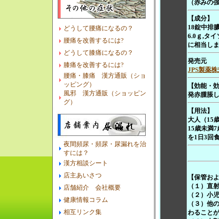
（赤みの
【成分】
18錠中排
どうして腰痛になるの？
6.0ｇ,タ
腰痛を改善するには?
に相当し
どうして膝痛になるの？
発売元
膝痛を改善するには?
JPS製薬
腰痛・膝痛 漢方通販（ショ
ッピング）
【効能・
風邪 漢方通販（ショッピン
発赤腫脹
グ）
【用法
大人（15歳
15歳未満7
を1日3回
夜間頻尿・頻尿・尿漏れを治
すには？
お一人
漢方相談シート
店主あいさつ
【保管お
（１）直
店舗紹介 会社概要
（２）小
健康情報コラム
（３）他
相互リンク集
わること