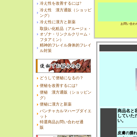
冷え性を改善するには?
冷え性 漢方通販（ショッピ
ング）
冷え性に漢方と新薬
お問い合わ
取扱い化粧品（アルージェ・
オゾナ・リンクルクリーム・
フタアミン）
精神的フレイル身体的フレイ
ル対策
どうして便秘になるの？
便秘を改善するには?
便秘 漢方通販（ショッピン
グ）
便秘に漢方と新薬
パンチャカルマハーブダイエ
商品名と
していた
ット
い。
特選商品お問い合わせ通
販
皮膚の腫