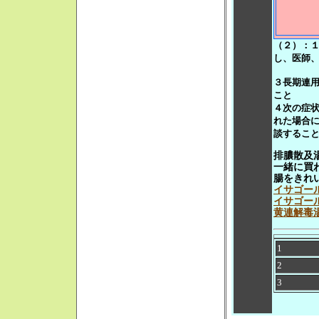
（２）：
し、医師、
３長期連
こと
４次の症
れた場合
談するこ
排膿散及
一緒に買
腸をきれ
イサゴール
イサゴール
黄連解毒
1
2
3