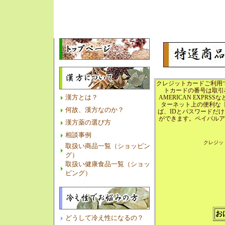
クレジットカードご利用
トカードの番号は取引
漢方とは？
AMERICAN EXP
ターネット上の便利な
何故、漢方なのか？
ば、IDとパスワードだ
ができます。ペイパルア
漢方薬の選び方
相談事例
クレジッ
取扱い商品一覧（ショッピン
グ）
取扱い健康食品一覧（ショッ
ピング）
お
どうして冷え性になるの？