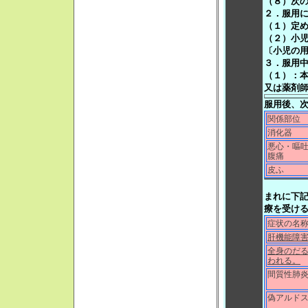
（８）次
２．服用
（１）定
（２）小
〔小児の
３．服用
（１）：
又は薬剤
服用後、
関係部位
消化器
悪心・嘔
腹痛
皮ふ
まれに下
療を受け
症状の名
肝機能障
全身のだ
われる。
間質性肺
偽アルド