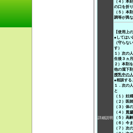
（４）本
の口を折
（５）本
調等が異
【使用上
●してはい
（守らな
す）
１）次の
生後３ヵ
２）本剤
他の瀉下
授乳中の
●相談する
１．次の
と
（１）妊
（２）医
（３）体
（４）
胃
（５）高
詳細説明
（６）今
（７）次